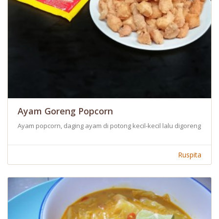
Ayam Goreng Popcorn
Ayam popcorn, daging ayam di potong kecil-kecil lalu digoreng ber
Ruspita