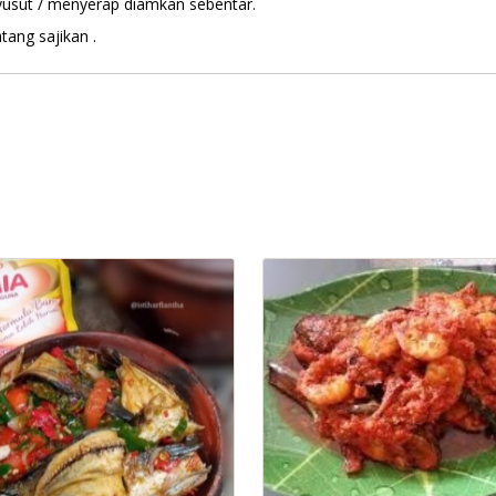
yusut / menyerap diamkan sebentar.
ang sajikan .