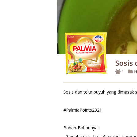
Sosis
1
H
Sosis dan telur puyuh yang dimasak
#PalmiaPoints2021
Bahan-Bahannya :
- 3 buah sosis, bagi 4 bagian, goreng