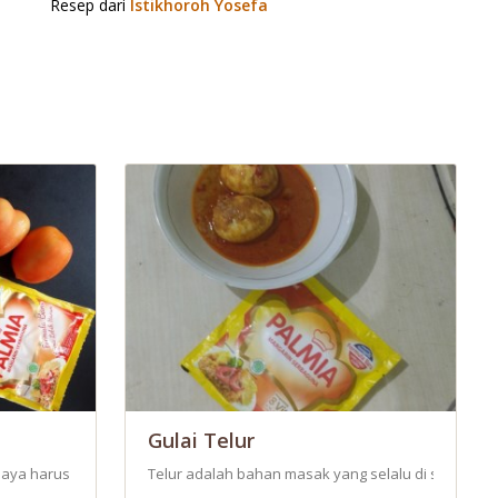
Resep dari
Istikhoroh Yosefa
Gulai Telur
, saya harus pintar dalam segala hal, terutama dalam hal memasak kare
Telur adalah bahan masak yang selalu di senangi k