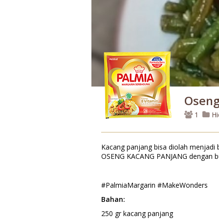
Oseng
1
Hi
Kacang panjang bisa diolah menjadi b
OSENG KACANG PANJANG dengan bumb
#PalmiaMargarin #MakeWonders
Bahan:
250 gr kacang panjang