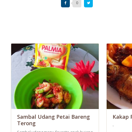
0
Sambal Udang Petai Bareng
Kakap 
Terong
-