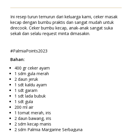
Ini resep turun temurun dari keluarga kami, ceker masak
kecap dengan bumbu praktis dan sangat mudah untuk
direcook. Ceker bumbu kecap, anak-anak sangat suka
sekali dan selalu request minta dimasakin.
#PalmiaPoints2023
Bahan:
400 gr ceker ayam
1 sdm gula merah
2 daun jeruk
1 sdt kaldu ayam
1 sdt garam
1 sdt lada bubuk
1 sdt gula
200 ml air
1 tomat merah, iris
2 daun bawang, iris
2 sdm kecap manis
2 sdm Palmia Margarine Serbaguna