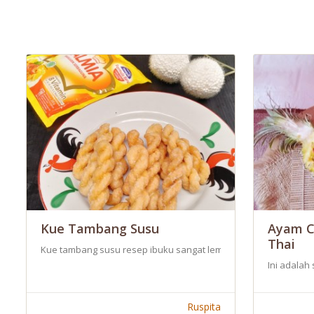
Kue Tambang Susu
Ayam C
Thai
Kue tambang susu resep ibuku sangat lembut dan enak. Karena an
Ini adalah
Ruspita