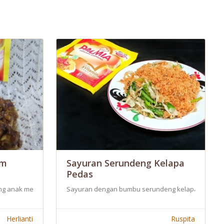
am
Sayuran Serundeng Kelapa
Pedas
 camilan di saat libur akhir tahun seperti saat ini.
m Crispy Nanas Serai Thai Rasanya Tentu saja enak Dengan menggunakan 
rang anak merupakan suatu kebahagiaan bagi saya, terlebih anak perta
Sayuran dengan bumbu serundeng kelapa yang dib
Herlianti
Ruspita