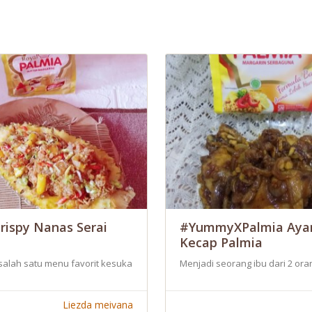
rispy Nanas Serai
#YummyXPalmia Ay
Kecap Palmia
ak-anak suka, aku sering merecooknya dirumah. Sangat cocok sekali untuk
 salah satu menu favorit kesukaan keluarga tercinta dirumah yaitu Aya
Menjadi seorang ibu dari 2 o
Liezda meivana