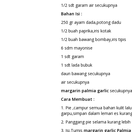
1/2 sdt garam air secukupnya
Bahan Isi :
250 gr ayam dada,potong dadu
1/2 buah paprika,iris kotak
1/2 buah bawang bombay,iris tipis
6 sdm mayonise
1 sdt garam
1 sdt lada bubuk
daun bawang secukupnya
air secukupnya
margarin palmia garlic
secukupny
Cara Membuat :
1. Pie ,campur semua bahan kulit lalu
garpu,simpan dalam lemari es kurang 
2. Panggang pie selama kurang lebih 
3. Isi,Tumis
margarin garlic Palmia