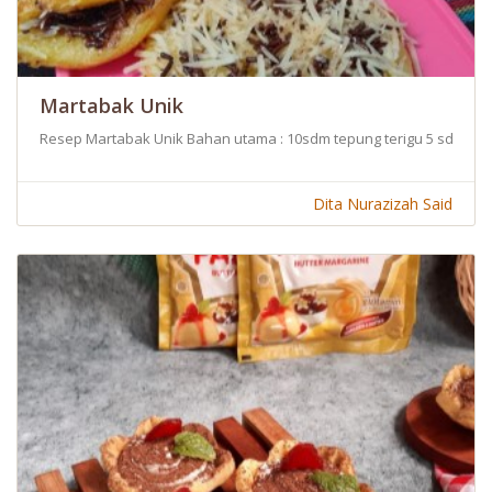
Martabak Unik
Resep Martabak Unik Bahan utama : 10sdm tepung terigu 5 sdm gula
Dita Nurazizah Said