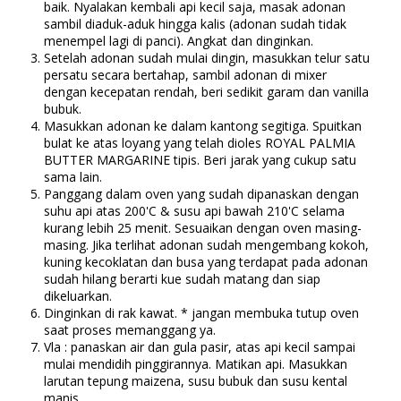
baik. Nyalakan kembali api kecil saja, masak adonan
sambil diaduk-aduk hingga kalis (adonan sudah tidak
menempel lagi di panci). Angkat dan dinginkan.
Setelah adonan sudah mulai dingin, masukkan telur satu
persatu secara bertahap, sambil adonan di mixer
dengan kecepatan rendah, beri sedikit garam dan vanilla
bubuk.
Masukkan adonan ke dalam kantong segitiga. Spuitkan
bulat ke atas loyang yang telah dioles ROYAL PALMIA
BUTTER MARGARINE tipis. Beri jarak yang cukup satu
sama lain.
Panggang dalam oven yang sudah dipanaskan dengan
suhu api atas 200'C & susu api bawah 210'C selama
kurang lebih 25 menit. Sesuaikan dengan oven masing-
masing. Jika terlihat adonan sudah mengembang kokoh,
kuning kecoklatan dan busa yang terdapat pada adonan
sudah hilang berarti kue sudah matang dan siap
dikeluarkan.
Dinginkan di rak kawat. * jangan membuka tutup oven
saat proses memanggang ya.
Vla : panaskan air dan gula pasir, atas api kecil sampai
mulai mendidih pinggirannya. Matikan api. Masukkan
larutan tepung maizena, susu bubuk dan susu kental
manis.