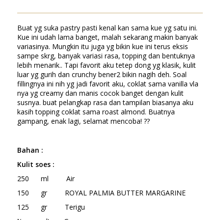
Buat yg suka pastry pasti kenal kan sama kue yg satu ini.
Kue ini udah lama banget, malah sekarang makin banyak
variasinya. Mungkin itu juga yg bikin kue ini terus eksis
sampe skrg, banyak variasi rasa, topping dan bentuknya
lebih menarik.. Tapi favorit aku tetep dong yg klasik, kulit
luar yg gurih dan crunchy bener2 bikin nagih deh. Soal
fillingnya ini nih yg jadi favorit aku, coklat sama vanilla vla
nya yg creamy dan manis cocok banget dengan kulit
susnya. buat pelangkap rasa dan tampilan biasanya aku
kasih topping coklat sama roast almond. Buatnya
gampang, enak lagi, selamat mencoba! ??
Bahan
:
Kulit soes :
250 ml Air
150 gr ROYAL PALMIA BUTTER MARGARINE
125 gr Terigu