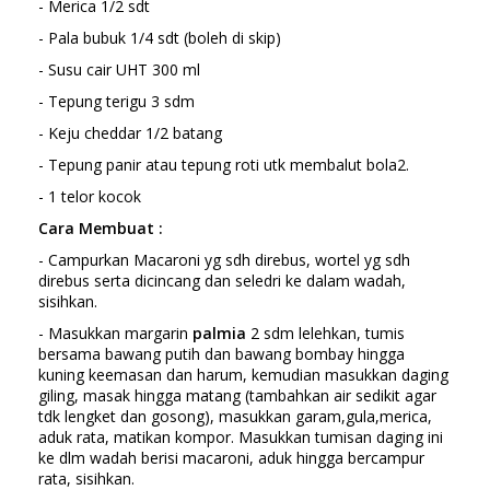
- Merica 1/2 sdt
- Pala bubuk 1/4 sdt (boleh di skip)
- Susu cair UHT 300 ml
- Tepung terigu 3 sdm
- Keju cheddar 1/2 batang
- Tepung panir atau tepung roti utk membalut bola2.
- 1 telor kocok
Cara Membuat :
- Campurkan Macaroni yg sdh direbus, wortel yg sdh
direbus serta dicincang dan seledri ke dalam wadah,
sisihkan.
- Masukkan margarin
palmia
2 sdm lelehkan, tumis
bersama bawang putih dan bawang bombay hingga
kuning keemasan dan harum, kemudian masukkan daging
giling, masak hingga matang (tambahkan air sedikit agar
tdk lengket dan gosong), masukkan garam,gula,merica,
aduk rata, matikan kompor. Masukkan tumisan daging ini
ke dlm wadah berisi macaroni, aduk hingga bercampur
rata, sisihkan.