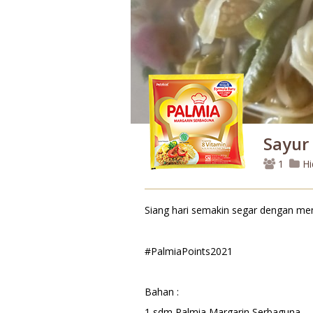
Sayur
1
Hi
Siang hari semakin segar dengan me
#PalmiaPoints2021
Bahan :
1 sdm Palmia Margarin Serbaguna