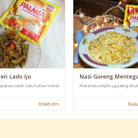
Teri Lado Ijo
Nasi Goreng Menteg
a bahan tambahan. Masaknya cepat, simple dan hasilnya enak. Soal isian
upakan salah satu bahan masakan yang memiliki tekstur dan rasa yang k
Makanan simple yg paling disu
Bhakti ilmi
Ekal