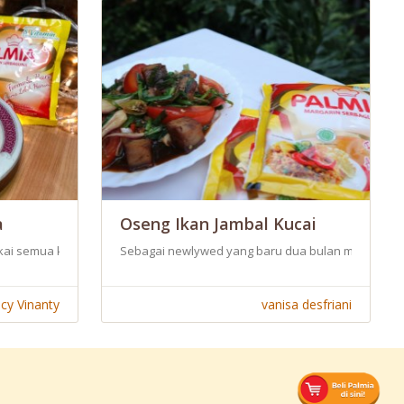
a
Oseng Ikan Jambal Kucai
 bisa dikreasikan sesuai selera dan bahan yg tersedia.
has. Dengan bahan yang ada di rumah bisa saya kelola menjadi masakan 
kai semua keluarga.
Sebagai newlywed yang baru dua bulan menikah. Mem
ucy Vinanty
vanisa desfriani