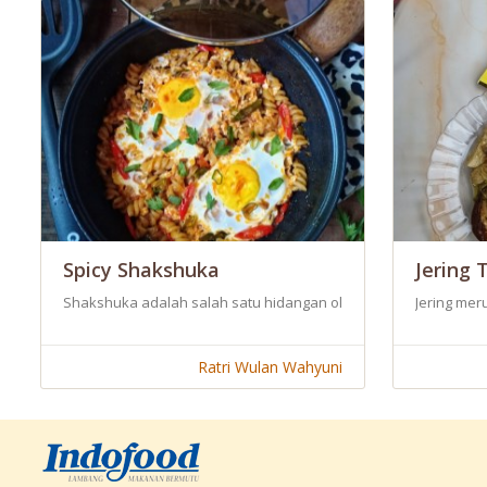
Spicy Shakshuka
Jering 
Shakshuka adalah salah satu hidangan olahan telur dg Beberap
Jering mer
Ratri Wulan Wahyuni