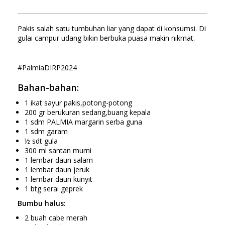
Pakis salah satu tumbuhan liar yang dapat di konsumsi. Di
gulai campur udang bikin berbuka puasa makin nikmat.
#PalmiaDIRP2024
Bahan-bahan:
1 ikat sayur pakis,potong-potong
200 gr berukuran sedang,buang kepala
1 sdm PALMIA margarin serba guna
1 sdm garam
½ sdt gula
300 ml santan murni
1 lembar daun salam
1 lembar daun jeruk
1 lembar daun kunyit
1 btg serai geprek
Bumbu halus:
2 buah cabe merah