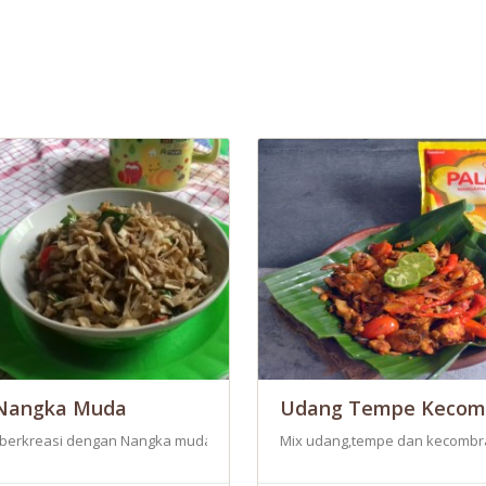
Nangka Muda
Udang Tempe Kecom
. Seorang Ibu kadang memasak untuk kreatifitas, kesehatan batin dan jas
i berkreasi dengan Nangka muda tanpa harus direbus tapi tetap lembut da
Mix udang,tempe dan kecombr