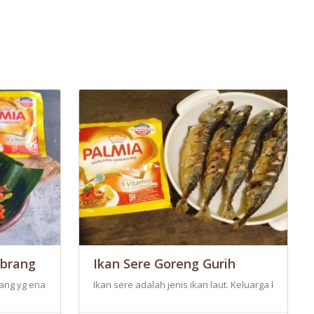
brang
Ikan Sere Goreng Gurih
maninya sendiri. Maka dari itu membuat Ibu saya memiliki bisnis kuline
n lezat.
ang yg enak sekali.Cara membuatnya mudah dan rasanya istimewah,ka
Ikan sere adalah jenis ikan laut. Keluarga ku suk