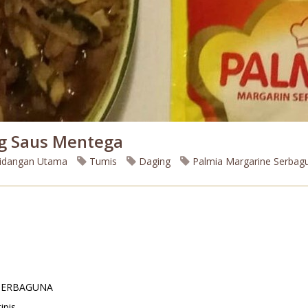
g Saus Mentega
idangan Utama
Tumis
Daging
Palmia Margarine Serbag
ERBAGUNA
ipis