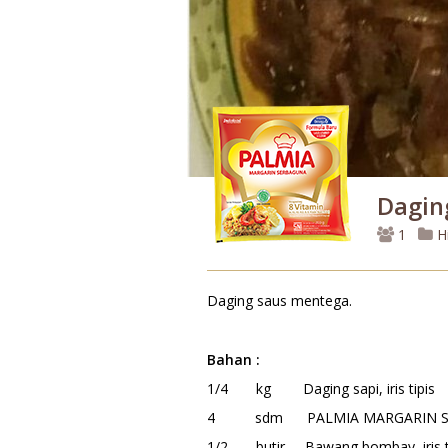
Dagin
1
H
Daging saus mentega.
Bahan
:
1/4 kg Daging sapi, iris tipis
4 sdm PALMIA MARGARIN S
1/2 butir Bawang bombay, iris t