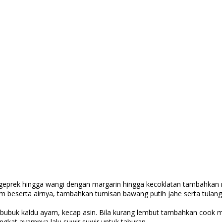
n
 geprek hingga wangi dengan margarin hingga kecoklatan tambahkan 
com beserta airnya, tambahkan tumisan bawang putih jahe serta tul
ubuk kaldu ayam, kecap asin. Bila kurang lembut tambahkan cook m
angkat ayamnya lalu suwir suwir untuk taburan