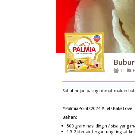
Bubur
1
H
Sahat hujan paling nikmat makan bub
#PalmiaPoints2024 #LetsBakeLove
Bahan:
500 gram nasi dingin / sisa yang m
1.5-2 liter air tergantung tingkat 