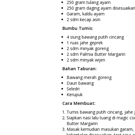
250 gram tulang ayam
250 gram daging ayam disesuaika
Garam, kaldu ayam
2 sdm kecap asin
Bumbu Tumis:
4 siung bawang putih cincang
1 ruas jahe geprek
2 sdm minyak goreng
2 sdm Palmia Butter Margarin
2 sdm minyak wijen
Bahan Taburan:
Bawang merah goreng
Daun bawang
Seledri
Kerupuk
Cara Membuat:
Tumis bawang putih cincang, jahe
Siapkan nasi lalu tuang di magic 
Butter Margarin
Masak kemudian masukan garam, b
kekentalan disesuaikan, test rasa 