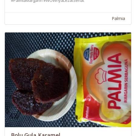
#PalmiaMargarin #WOWnyaLezatSehat
Palmia
Bolu Gula Karamel