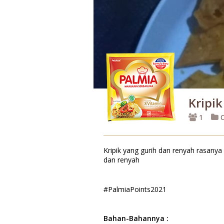
Kripi
1
C
Kripik yang gurih dan renyah rasany
dan renyah
#PalmiaPoints2021
Bahan-Bahannya :