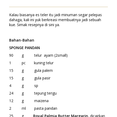
Kalau biasanya es teler itu jadi minuman segar pelepas
dahaga, kali ini yuk berkreasi membuatnya jadi sebuah
kue. Simak resepnya di sini ya.
Bahan-Bahan
SPONGE PANDAN
90 g telur ayam (2small)
1 pc kuning telur
15 g gula palem
15 g gula pasir
4 g sp
24 g tepung terigu
12 g maizena
2 ml pasta pandan
25 g
Royal Palmia Butter Margarin,
dicairkan