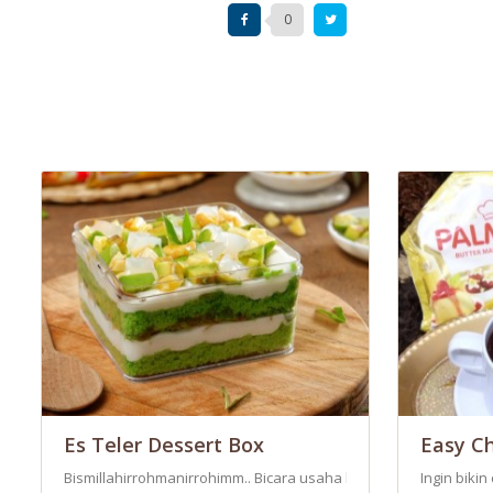
0
Es Teler Dessert Box
Easy C
Bismillahirrohmanirrohimm.. Bicara usaha kuliner, saya tergolo
Ingin biki