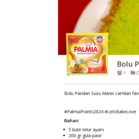
Bolu 
1
C
Bolu Pandan Susu Manis camilan favo
#PalmiaPoints2024 #LetsBakeLove
Bahan:
5 butir telur ayam
200 gr gula pasir