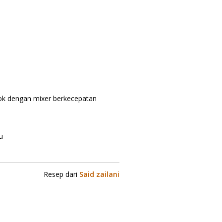
cok dengan mixer berkecepatan
u
Resep dari
Said zailani