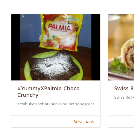
#YummyXPalmia Choco
Swiss R
Crunchy
Swiss Roll
Kesibukan sehari-hariku selain sebagai seorang ibu, juga seka
Selvi juanti