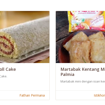
oll Cake
Martabak Kentang Mi
Palmia
 Cake.
ligus berperan sebagai ayah, karena memang aku ini seorang single pare
Martabak mini dengan isian ken
Fathan Permana
Istikho