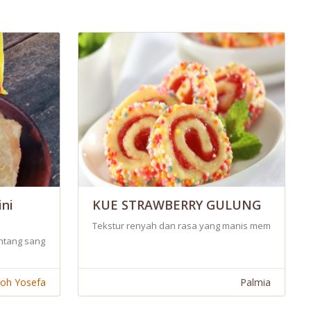
ni
KUE STRAWBERRY GULUNG
Tekstur renyah dan rasa yang manis membuat Kue S
nt. Kegiatan utamaku sebagai seorang blogger, yang setiap hari selalu 
tang sangat cocok dinikmati saat santai bersam keluarga.
roh Yosefa
Palmia