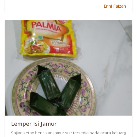
Enni Faizah
Lemper Isi Jamur
Sajian ketan berisikan jamur suir tersedia pada acara keluarga ka