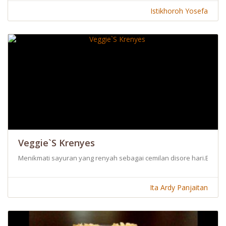
Istikhoroh Yosefa
Veggie`S Krenyes
Menikmati sayuran yang renyah sebagai cemilan disore hari.Enak 
Ita Ardy Panjaitan