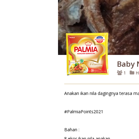
Baby 
1
H
Anakan ikan nila dagingnya terasa m
#PalmiaPoints2021
Bahan :
8 ekor ikan nila anakan