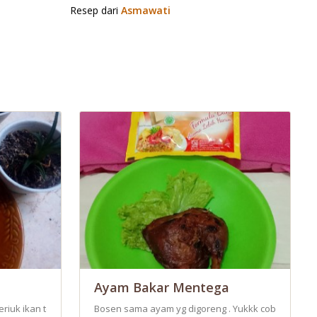
Resep dari
Asmawati
Ayam Bakar Mentega
ma nasi hangat.
ng dijual dipinggir jalan dan masakan melayu yaitu kari. Jadilah ini pe
eriuk ikan teri sangat kontras dengan sambal pedas
Bosen sama ayam yg digoreng . Yukkk cobain rese