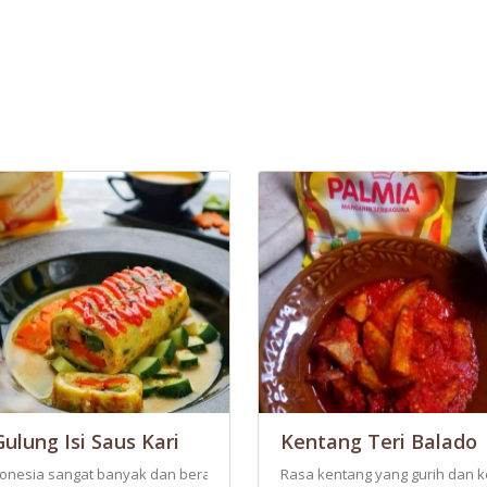
ulung Isi Saus Kari
Kentang Teri Balado
lu lalu digoreng. Setelah itu di rica pedas, sangat cocok disantap bersa
donesia sangat banyak dan beragam. Terinspirasi dari martabak telur ya
Rasa kentang yang gurih dan k