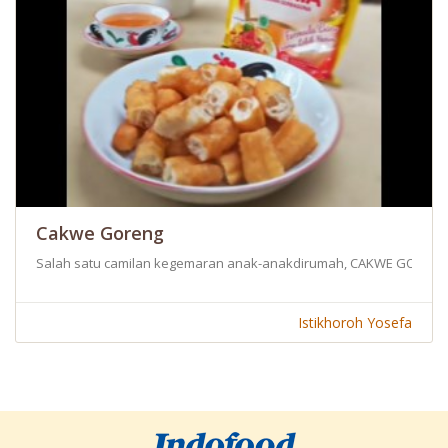
Cakwe Goreng
Salah satu camilan kegemaran anak-anakdirumah, CAKWE GORENG dim
Istikhoroh Yosefa