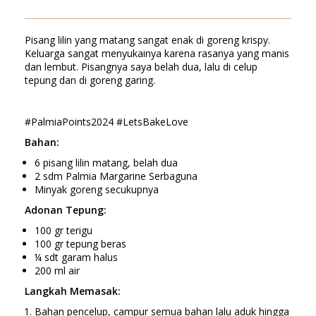
Pisang lilin yang matang sangat enak di goreng krispy.
Keluarga sangat menyukainya karena rasanya yang manis
dan lembut. Pisangnya saya belah dua, lalu di celup
tepung dan di goreng garing.
#PalmiaPoints2024 #LetsBakeLove
Bahan:
6 pisang lilin matang, belah dua
2 sdm Palmia Margarine Serbaguna
Minyak goreng secukupnya
Adonan Tepung:
100 gr terigu
100 gr tepung beras
¼ sdt garam halus
200 ml air
Langkah Memasak:
Bahan pencelup, campur semua bahan lalu aduk hingga