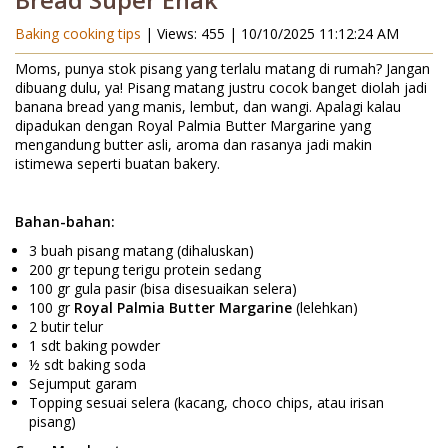
Bread Super Enak
Baking cooking tips
| Views: 455 |
10/10/2025 11:12:24 AM
Moms, punya stok pisang yang terlalu matang di rumah? Jangan
dibuang dulu, ya! Pisang matang justru cocok banget diolah jadi
banana bread yang manis, lembut, dan wangi. Apalagi kalau
dipadukan dengan Royal Palmia Butter Margarine yang
mengandung butter asli, aroma dan rasanya jadi makin
istimewa seperti buatan bakery.
Bahan-bahan:
3 buah pisang matang (dihaluskan)
200 gr tepung terigu protein sedang
100 gr gula pasir (bisa disesuaikan selera)
100 gr
Royal Palmia Butter Margarine
(lelehkan)
2 butir telur
1 sdt baking powder
½ sdt baking soda
Sejumput garam
Topping sesuai selera (kacang, choco chips, atau irisan
pisang)