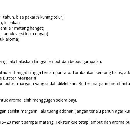
1 tahun, bisa pakai ½ kuning telur)
n
, lelehkan
anti air matang hangat)
 untuk versi lebih ringan)
ntuk aroma)
ang, lalu haluskan hingga lembut dan bebas gumpalan.
tau air hangat hingga tercampur rata. Tambahkan kentang halus, ad
a Butter Margarin
n butter margarin yang sudah dilelehkan. Butter margarin membantu 
untuk aroma lebih menggugah selera bayi.
an sedikit margarin, lalu tuang adonan. Jangan terlalu penuh agar ku
15–20 menit sampai matang. Tekstur kue tetap lembut dan aroma but