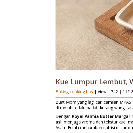
Kue Lumpur Lembut, W
Baking cooking tips
| Views: 742 |
11/1
Buat Mom yang lagi cari camilan MPASI,
di rumah terlalu padat, kurang wangi, a
Dengan
Royal Palmia Butter Margari
asli
menjaga aroma dan tekstur kue, me
Asam Folat) menambah nutrisi di camilan 