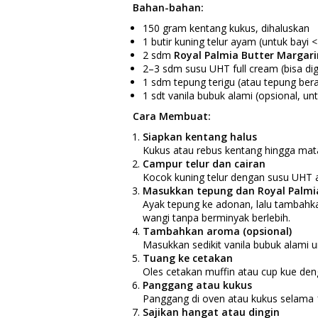
Bahan-bahan:
150 gram kentang kukus, dihaluskan
1 butir kuning telur ayam (untuk bayi <
2 sdm
Royal Palmia Butter Margari
2–3 sdm susu UHT full cream (bisa dig
1 sdm tepung terigu (atau tepung beras
1 sdt vanila bubuk alami (opsional, u
Cara Membuat:
Siapkan kentang halus
Kukus atau rebus kentang hingga mat
Campur telur dan cairan
Kocok kuning telur dengan susu UHT a
Masukkan tepung dan Royal Palmi
Ayak tepung ke adonan, lalu tambahka
wangi tanpa berminyak berlebih.
Tambahkan aroma (opsional)
Masukkan sedikit vanila bubuk alami 
Tuang ke cetakan
Oles cetakan muffin atau cup kue deng
Panggang atau kukus
Panggang di oven atau kukus selama 
Sajikan hangat atau dingin