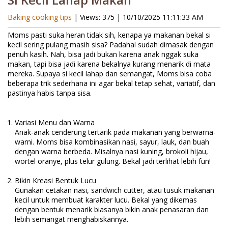
Si Kecil Lahap Makan
Baking cooking tips
| Views: 375 |
10/10/2025 11:11:33 AM
Moms pasti suka heran tidak sih, kenapa ya makanan bekal si
kecil sering pulang masih sisa? Padahal sudah dimasak dengan
penuh kasih. Nah, bisa jadi bukan karena anak nggak suka
makan, tapi bisa jadi karena bekalnya kurang menarik di mata
mereka. Supaya si kecil lahap dan semangat, Moms bisa coba
beberapa trik sederhana ini agar bekal tetap sehat, variatif, dan
pastinya habis tanpa sisa.
Variasi Menu dan Warna
Anak-anak cenderung tertarik pada makanan yang berwarna-
warni. Moms bisa kombinasikan nasi, sayur, lauk, dan buah
dengan warna berbeda. Misalnya nasi kuning, brokoli hijau,
wortel oranye, plus telur gulung. Bekal jadi terlihat lebih fun!
Bikin Kreasi Bentuk Lucu
Gunakan cetakan nasi, sandwich cutter, atau tusuk makanan
kecil untuk membuat karakter lucu. Bekal yang dikemas
dengan bentuk menarik biasanya bikin anak penasaran dan
lebih semangat menghabiskannya.